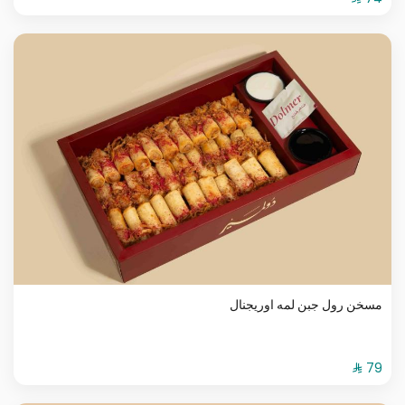
مسخن رول جبن لمه اوريجنال