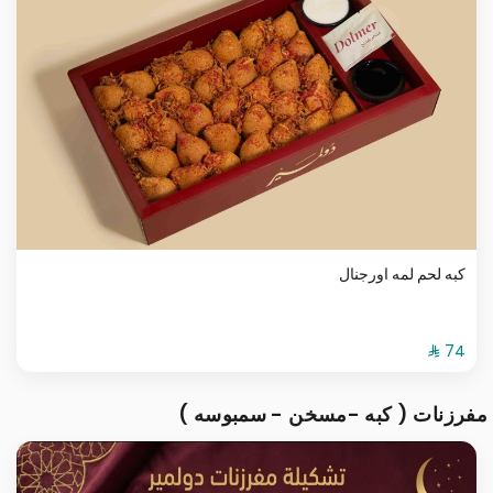
كبه لحم لمه اورجنال
مفرزنات ( كبه -مسخن - سمبوسه )