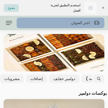
استخدم التطبيق لتجربة
مفتوح
أفضل
اختر العنوان
 - سمبوسه )
دولمير خفايف
إضافات
مشروبات
بوكسات دولمير