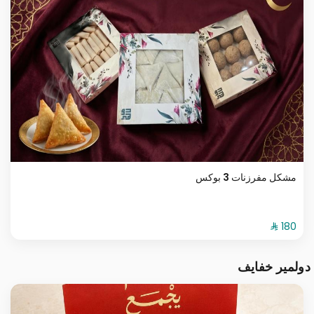
مشكل مفرزنات 3 بوكس
دولمير خفايف