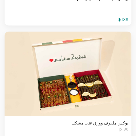
بوكس ملفوف وورق عنب مشكل
80 pi