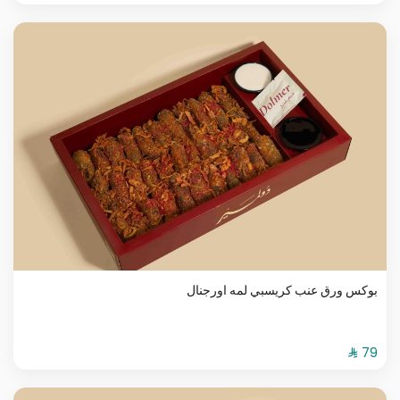
بوكس ورق عنب كريسبي لمه اورجنال