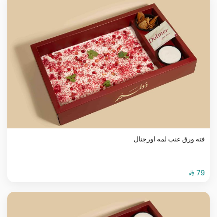
فته ورق عنب لمه اورجنال