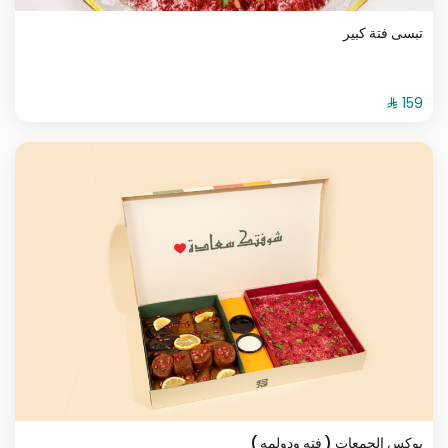
تبسى فتة كبير
بوكس الجمعات ( فته ودولمه )