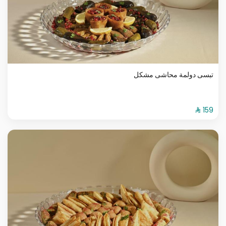
تبسى دولمة محاشى مشكل