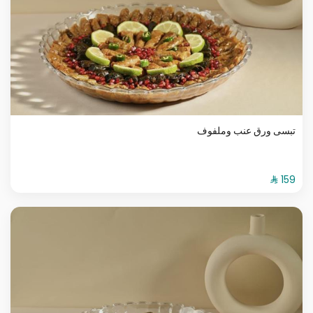
تبسى ورق عنب وملفوف