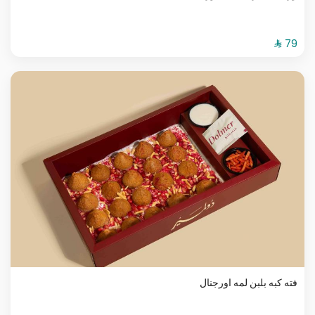
فته كبه بلبن لمه اورجنال