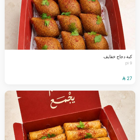
كبة دجاج خفايف
9 pi