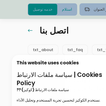
 العنوان
استلام
خدمه توصيل
اتصل بنا
txt_about
txt_faq
txt_
?? تواصل معنا
This website uses cookies
odolmaksa@gmail.c
سياسة ملفات الارتباط | Cookies
? الهاتف: 0530052463
Policy
بالفروع 10 ص– 1 صباحًا
?? سياسة ملفات الارتباط (كوكيز)
نستخدم الكوكيز لتحسين تجربة المستخدم وتحليل الأداء.