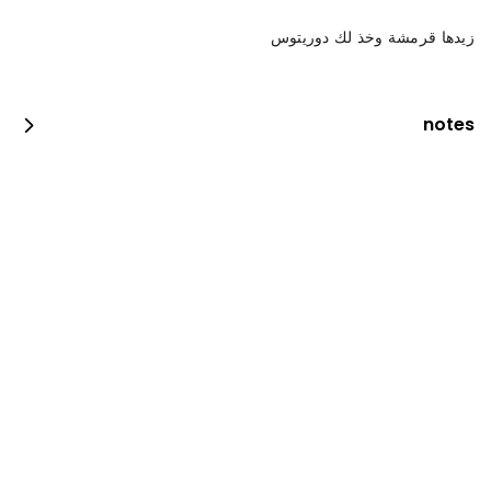
زيدها قرمشة وخذ لك دوريتوس
notes
تبسي ورق عنب مشكل
100 pi