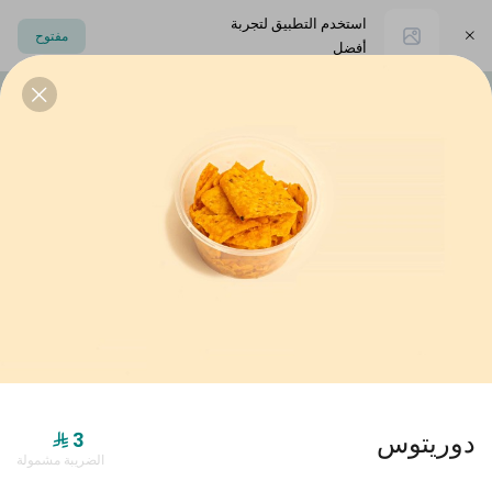
استخدم التطبيق لتجربة
مفتوح
أفضل
اختر العنوان
 - سمبوسه )
دولمير خفايف
إضافات
مشروبات
بوكسات دولمير
دوريتوس
الضريبة مشمولة