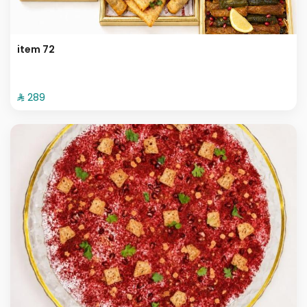
item 72
⁨⁦‪‬ 289⁩