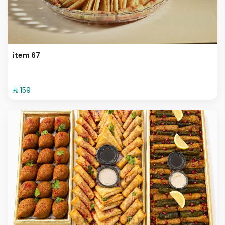
item 67
⁨⁦‪‬ 159⁩