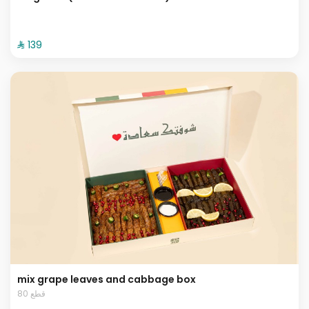
⁨⁦‪‬ 139⁩
mix grape leaves and cabbage box
80 قطع