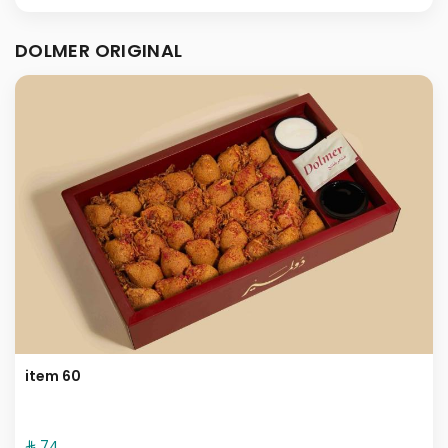
DOLMER ORIGINAL
item 60
⁨⁦‪‬ 74⁩