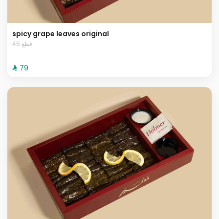
spicy grape leaves original
45 قطع
⁨⁦‪‬ 79⁩