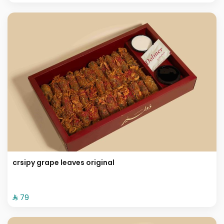
crsipy grape leaves original
⁨⁦‪‬ 79⁩