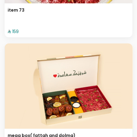
item 73
⁨⁦‪‬ 159⁩
mega box( fattah and dolma)