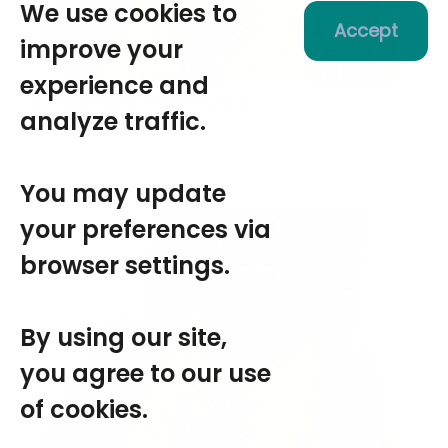
We use cookies to
Accept
improve your
experience and
Dolmer Cheese Sambosa solo
analyze traffic.
130 سعرة حرارية • 12 قطع
⁨⁦‪‬ 29⁩
You may update
your preferences via
browser settings.
By using our site,
you agree to our use
of cookies.