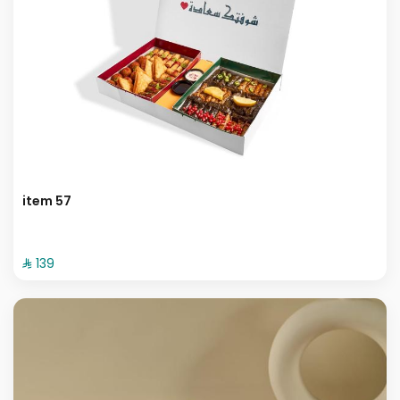
item 57
⁨⁦‪‬ 139⁩