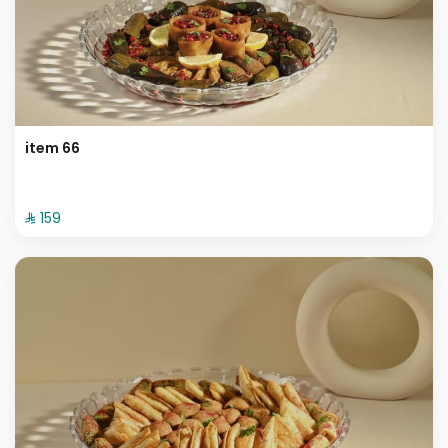
item 66
⁨⁦‪‬ 159⁩