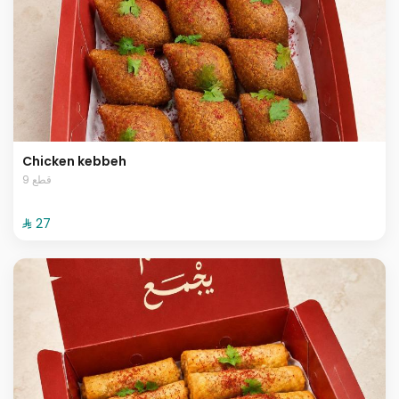
Chicken kebbeh
9 قطع
⁨⁦‪‬ 27⁩