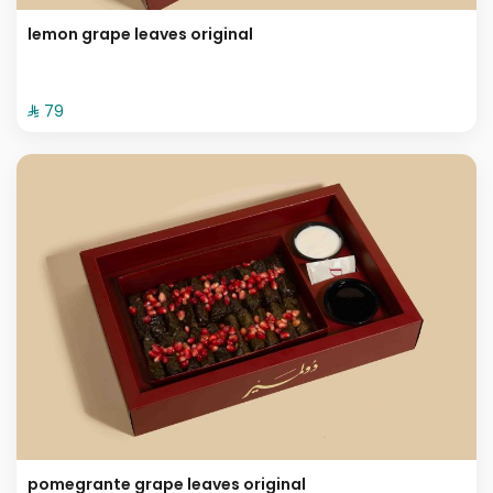
lemon grape leaves original
⁨⁦‪‬ 79⁩
pomegrante grape leaves original