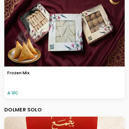
Frozen Mix
⁨⁦‪‬ 180⁩
DOLMER SOLO