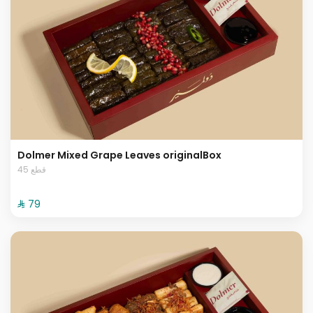
Dolmer Mixed Grape Leaves originalBox
45 قطع
⁨⁦‪‬ 79⁩