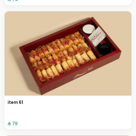
item 61
⁨⁦‪‬ 79⁩