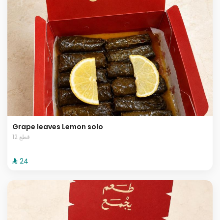
Grape leaves Lemon solo
12 قطع
⁨⁦‪‬ 24⁩