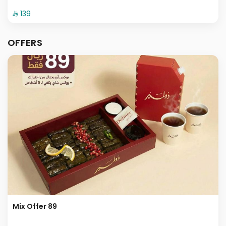
⁨⁦‪‬ 139⁩
OFFERS
Mix Offer 89