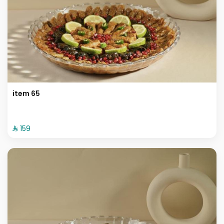
item 65
⁨⁦‪‬ 159⁩