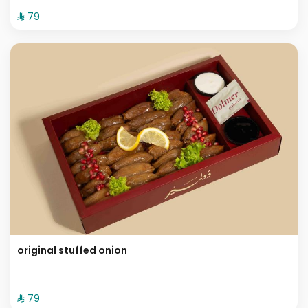
⁨⁦‪‬ 79⁩
original stuffed onion
⁨⁦‪‬ 79⁩