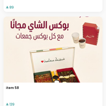
⁨⁦‪‬ 89⁩
item 58
⁨⁦‪‬ 139⁩