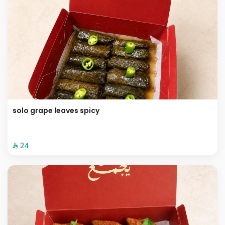
solo grape leaves spicy
⁨⁦‪‬ 24⁩