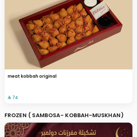
meat kobbah original
⁨⁦‪‬ 74⁩
FROZEN ( SAMBOSA- KOBBAH-MUSKHAN)