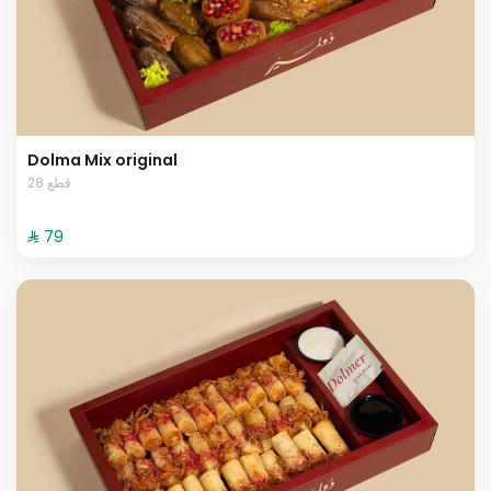
Dolma Mix original
28 قطع
⁨⁦‪‬ 79⁩