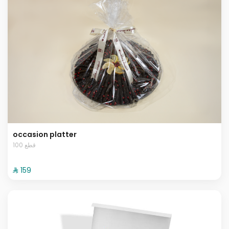
occasion platter
100 قطع
⁨⁦‪‬ 159⁩