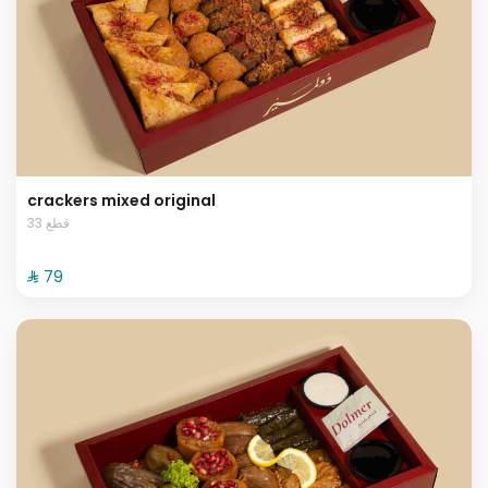
crackers mixed original
33 قطع
⁨⁦‪‬ 79⁩