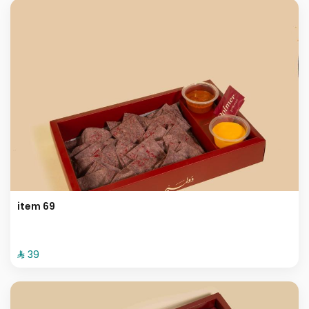
item 69
⁨⁦‪‬ 39⁩