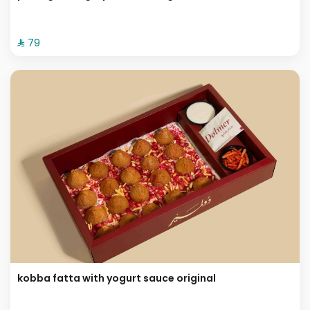
⁨⁦‪‬ 79⁩
kobba fatta with yogurt sauce original