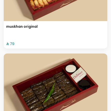
muskhan original
⁨⁦‪‬ 79⁩