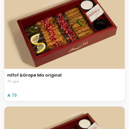
mlfof &Grape Mix original
45 قطع
⁨⁦‪‬ 79⁩