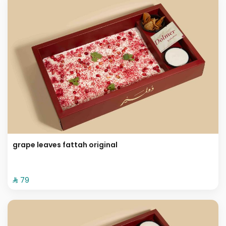
grape leaves fattah original
⁨⁦‪‬ 79⁩