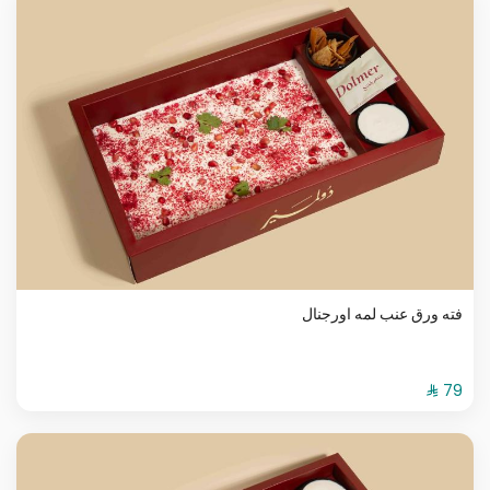
فته ورق عنب لمه اورجنال