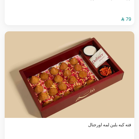
فته كبه بلبن لمه اورجنال