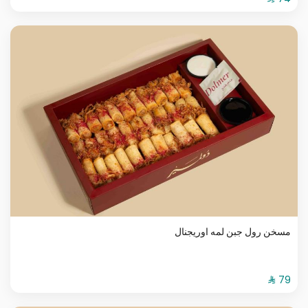
مسخن رول جبن لمه اوريجنال