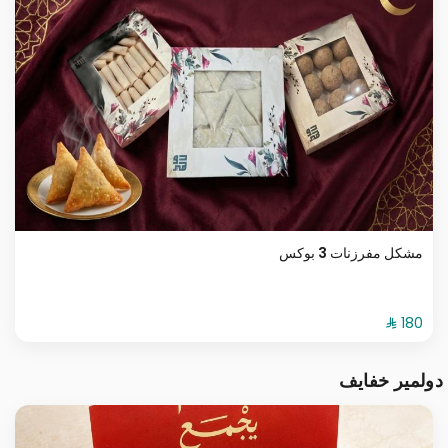
مشكل مفرزنات 3 بوكس
دولمير خفايف