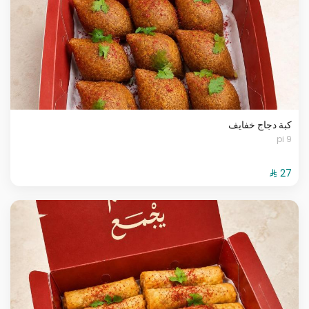
كبة دجاج خفايف
9 pi