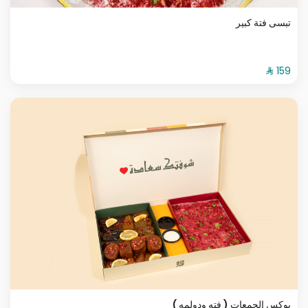
تبسى فتة كبير
بوكس الجمعات ( فته ودولمه )