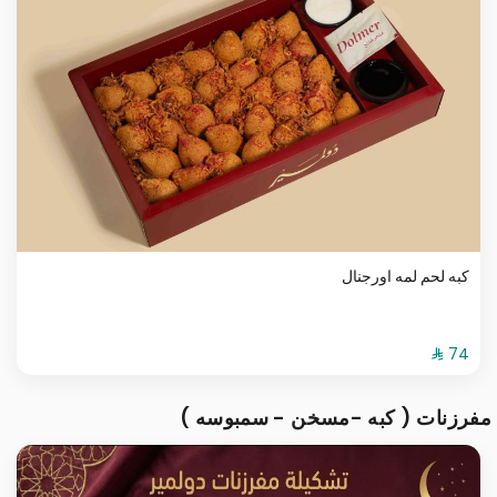
كبه لحم لمه اورجنال
مفرزنات ( كبه -مسخن - سمبوسه )