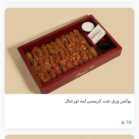
بوكس ورق عنب كريسبي لمه اورجنال