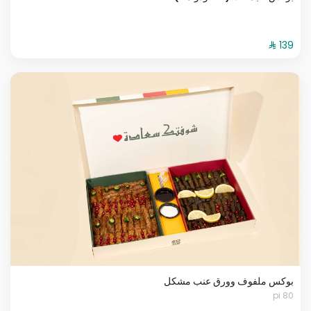
بوكس ملفوف وورق عنب مشكل
80 pi