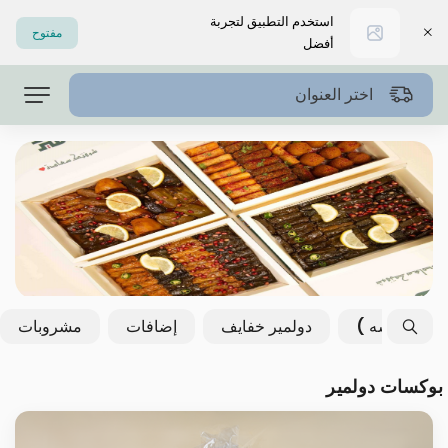
استخدم التطبيق لتجربة
مفتوح
أفضل
اختر العنوان
 - سمبوسه )
دولمير خفايف
إضافات
مشروبات
بوكسات دولمير