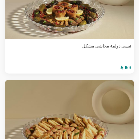
تبسى دولمة محاشى مشكل