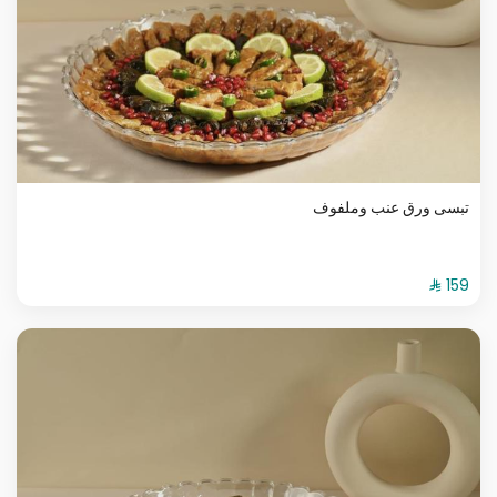
تبسى ورق عنب وملفوف